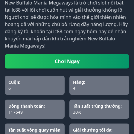
New Buffalo Mania Megaways là trò chơi slot nổi bật
tại lc88 với lối chơi cuốn hút và giải thưởng khổng lồ.
Người chơi sẽ được hòa mình vào thế giới thiên nhiên
hoang dã với những chú bò rừng đầy năng lượng. Hãy
đăng ký tài khoản tại lc88.com ngay hôm nay để nhận
khuyến mãi hấp dẫn khi trải nghiệm New Buffalo
Mania Megaways!
Chơi Ngay
Cuộn:
Hàng:
6
4
Dòng thanh toán:
Tần suất trúng thưởng:
117649
30%
Tần suất vòng quay miễn
Giải thưởng tối đa: