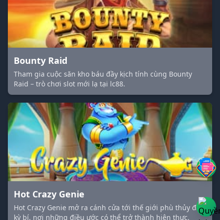
Bounty Raid
Tham gia cuộc săn kho báu đầy kịch tính cùng Bounty
Raid – trò chơi slot mới lạ tại lc88.
Hot Crazy Genie
Hot Crazy Genie mở ra cánh cửa tới thế giới phù thủy đầy
kỳ bí, nơi những điều ước có thể trở thành hiện thực.